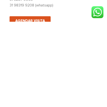
31 98319 9208 (whatsapp)
AGENDAR VISITA
Nome
(obrigatório)
Telefone
(obrigatório)
E-mail
(obrigatório)
Assunto
(obrigatório)