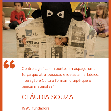
Centro significa um ponto, um espaço, uma
força que atrai pessoas e ideias afins. Lúdico,
Interação e Cultura formam o tripé que o
brincar materializa”
CLÁUDIA SOUZA
1995, fundadora